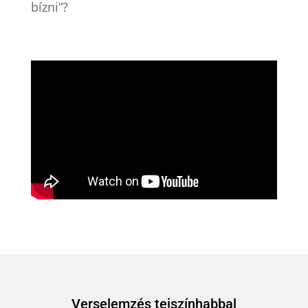
bízni”?
Verselemzés tejszínhabbal