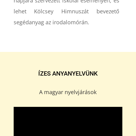
napjára szervezett iskolai eseményen, és
lehet Kölcsey Himnuszát bevezető
segédanyag az irodalomórán.
ÍZES ANYANYELVÜNK
A magyar nyelvjárások