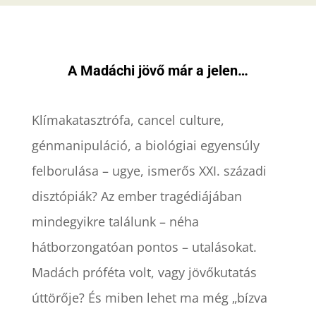
A Madáchi jövő már a jelen…
Klímakatasztrófa, cancel culture,
génmanipuláció, a biológiai egyensúly
felborulása – ugye, ismerős XXI. századi
disztópiák? Az ember tragédiájában
mindegyikre találunk – néha
hátborzongatóan pontos – utalásokat.
Madách próféta volt, vagy jövőkutatás
úttörője? És miben lehet ma még „bízva