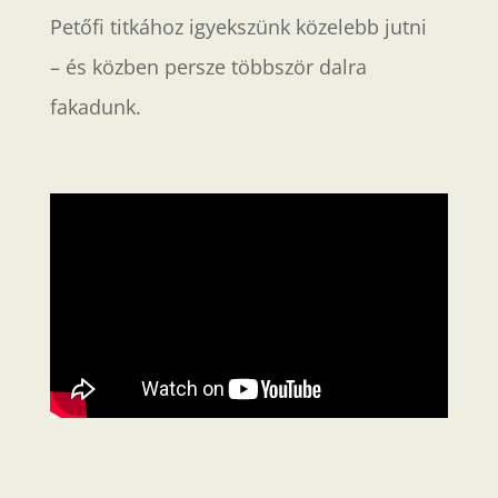
Petőfi titkához igyekszünk közelebb jutni
– és közben persze többször dalra
fakadunk.