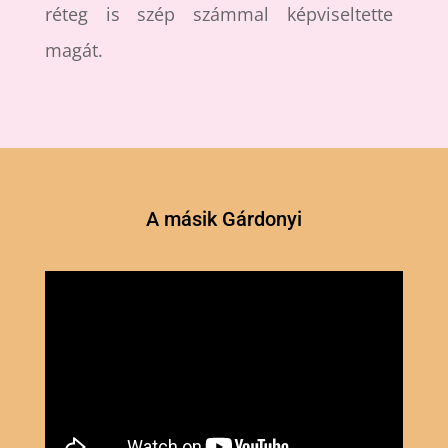
réteg is szép számmal képviseltette
magát.
A másik Gárdonyi