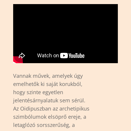
Vannak művek, amelyek úgy
emelhetők ki saját korukból,
hogy szinte egyetlen
jelentésárnyalatuk sem sérül.
Az Oidipuszban az archetipikus
szimbólumok elsöprő ereje, a
letaglózó sorsszerűség, a