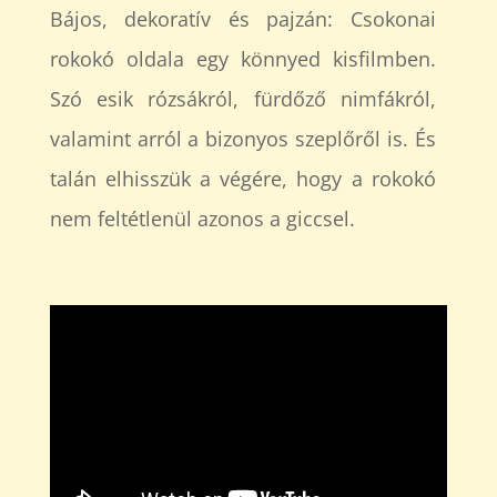
Bájos, dekoratív és pajzán: Csokonai
rokokó oldala egy könnyed kisfilmben.
Szó esik rózsákról, fürdőző nimfákról,
valamint arról a bizonyos szeplőről is. És
talán elhisszük a végére, hogy a rokokó
nem feltétlenül azonos a giccsel.