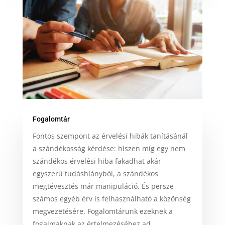
Fogalomtár
Fontos szempont az érvelési hibák tanításánál
a szándékosság kérdése: hiszen míg egy nem
szándékos érvelési hiba fakadhat akár
egyszerű tudáshiányból, a szándékos
megtévesztés már manipuláció. És persze
számos egyéb érv is felhasználható a közönség
megvezetésére. Fogalomtárunk ezeknek a
fogalmaknak az értelmezéséhez ad