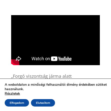
„Forgó viszontság járma alatt
nyögünk” – írja Berzsenyi. S
A weboldalon a minőségi felhasználói élmény érdekében sütiket
használunk.
nem csupán ő, hanem költőink
Részletek
színe-java: mintha a
hungaropesszimizmus kötelező
Elfogadom
Elutasítom
lírai attitűd volna nálunk. Az