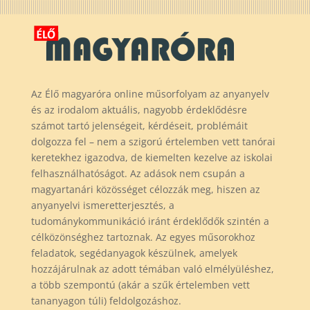
Az Élő magyaróra online műsorfolyam az anyanyelv
és az irodalom aktuális, nagyobb érdeklődésre
számot tartó jelenségeit, kérdéseit, problémáit
dolgozza fel – nem a szigorú értelemben vett tanórai
keretekhez igazodva, de kiemelten kezelve az iskolai
felhasználhatóságot. Az adások nem csupán a
magyartanári közösséget célozzák meg, hiszen az
anyanyelvi ismeretterjesztés, a
tudománykommunikáció iránt érdeklődők szintén a
célközönséghez tartoznak. Az egyes műsorokhoz
feladatok, segédanyagok készülnek, amelyek
hozzájárulnak az adott témában való elmélyüléshez,
a több szempontú (akár a szűk értelemben vett
tananyagon túli) feldolgozáshoz.