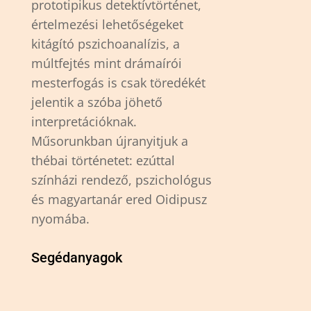
prototipikus detektívtörténet,
értelmezési lehetőségeket
kitágító pszichoanalízis, a
múltfejtés mint drámaírói
mesterfogás is csak töredékét
jelentik a szóba jöhető
interpretációknak.
Műsorunkban újranyitjuk a
thébai történetet: ezúttal
színházi rendező, pszichológus
és magyartanár ered Oidipusz
nyomába.
Segédanyagok